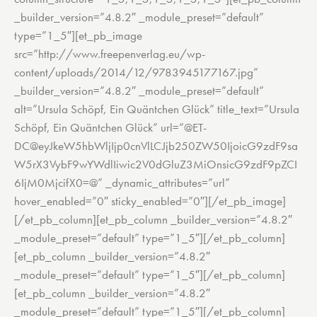
_builder_version=”4.8.2″ _module_preset=”default”
type=”1_5″][et_pb_image
src=”http://www.freepenverlag.eu/wp-
content/uploads/2014/12/9783945177167.jpg”
_builder_version=”4.8.2″ _module_preset=”default”
alt=”Ursula Schöpf, Ein Quäntchen Glück” title_text=”Ursula
Schöpf, Ein Quäntchen Glück” url=”@ET-
DC@eyJkeW5hbWljIjp0cnVlLCJjb250ZW50IjoicG9zdF9sa
W5rX3VybF9wYWdlIiwic2V0dGluZ3MiOnsicG9zdF9pZCI
6IjM0MjcifX0=@” _dynamic_attributes=”url”
hover_enabled=”0″ sticky_enabled=”0″][/et_pb_image]
[/et_pb_column][et_pb_column _builder_version=”4.8.2″
_module_preset=”default” type=”1_5″][/et_pb_column]
[et_pb_column _builder_version=”4.8.2″
_module_preset=”default” type=”1_5″][/et_pb_column]
[et_pb_column _builder_version=”4.8.2″
_module_preset=”default” type=”1_5″][/et_pb_column]