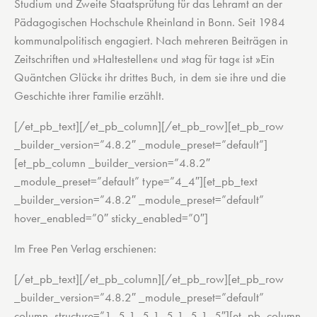
Studium und Zweite Staatsprüfung für das Lehramt an der
Pädagogischen Hochschule Rheinland in Bonn. Seit 1984
kommunalpolitisch engagiert. Nach mehreren Beiträgen in
Zeitschriften und »Haltestellen« und »tag für tag« ist »Ein
Quäntchen Glück« ihr drittes Buch, in dem sie ihre und die
Geschichte ihrer Familie erzählt.
[/et_pb_text][/et_pb_column][/et_pb_row][et_pb_row
_builder_version=”4.8.2″ _module_preset=”default”]
[et_pb_column _builder_version=”4.8.2″
_module_preset=”default” type=”4_4″][et_pb_text
_builder_version=”4.8.2″ _module_preset=”default”
hover_enabled=”0″ sticky_enabled=”0″]
Im Free Pen Verlag erschienen:
[/et_pb_text][/et_pb_column][/et_pb_row][et_pb_row
_builder_version=”4.8.2″ _module_preset=”default”
column_structure=”1_5,1_5,1_5,1_5,1_5″][et_pb_column