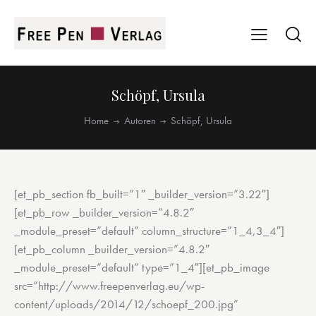
Schöpf, Ursula
Home
Autoren
Schöpf, Ursula
[et_pb_section fb_built=”1″ _builder_version=”3.22″]
[et_pb_row _builder_version=”4.8.2″
_module_preset=”default” column_structure=”1_4,3_4″]
[et_pb_column _builder_version=”4.8.2″
_module_preset=”default” type=”1_4″][et_pb_image
src=”http://www.freepenverlag.eu/wp-
content/uploads/2014/12/schoepf_200.jpg”