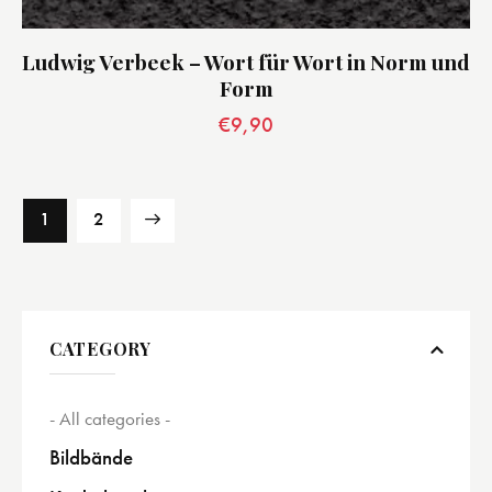
Ludwig Verbeek – Wort für Wort in Norm und
Form
€
9,90
→
1
2
CATEGORY
- All categories -
Bildbände