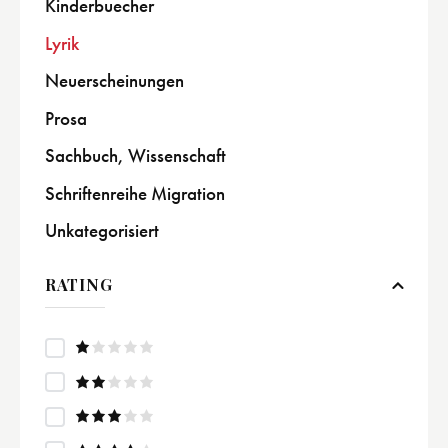
Kinderbuecher
Lyrik
Neuerscheinungen
Prosa
Sachbuch, Wissenschaft
Schriftenreihe Migration
Unkategorisiert
RATING
R
at
e
Rate
d
d
2
1
out
Rated
o