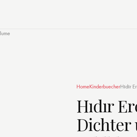
blume
Home
Kinderbuecher
Hıdır E
Hıdır Er
Dichter 