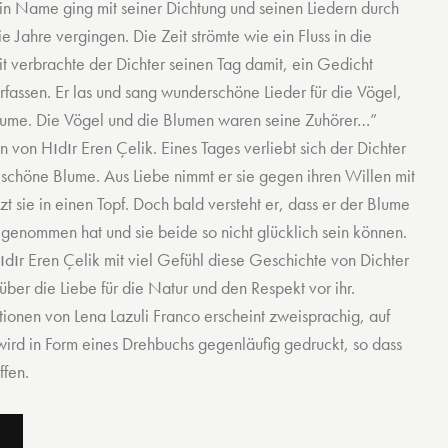
in Name ging mit seiner Dichtung und seinen Liedern durch
e Jahre vergingen. Die Zeit strömte wie ein Fluss in die
 verbrachte der Dichter seinen Tag damit, ein Gedicht
rfassen. Er las und sang wunderschöne Lieder für die Vögel,
Bäume. Die Vögel und die Blumen waren seine Zuhörer…”
von Hıdır Eren Çelik. Eines Tages verliebt sich der Dichter
schöne Blume. Aus Liebe nimmt er sie gegen ihren Willen mit
t sie in einen Topf. Doch bald versteht er, dass er der Blume
t genommen hat und sie beide so nicht glücklich sein können.
dır Eren Çelik mit viel Gefühl diese Geschichte von Dichter
ber die Liebe für die Natur und den Respekt vor ihr.
ationen von Lena Lazuli Franco erscheint zweisprachig, auf
wird in Form eines Drehbuchs gegenläufig gedruckt, so dass
ffen.