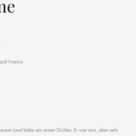
me
.
azuli Franco
iesem Land lebte ein armer Dichter. Er war arm, aber sehr