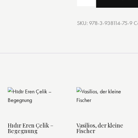
Eren
Çelik
–
SKU:
978-3-938114-75-9
C
Der
Dichter
und
die
Feldblume
quantity
Hıdır Eren Çelik –
Vasilios, der kleine
Begegnung
Fischer